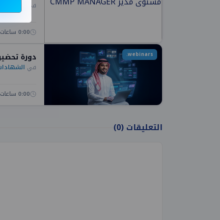
في
الشهادات 
0:00 ساعات
webinars.
دورة تحضير ل
في
الشهادات 
0:00 ساعات
التعليقات
(0)