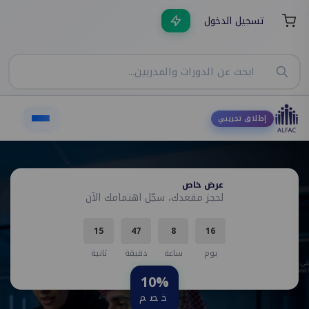
تسجيل الدخول
إطلاق تجريبي
عرض خاص
لحجز مقعدك، سجّل اهتمامك الآن
15
47
8
16
يوم
ساعة
دقيقة
ثانية
10%
خصم