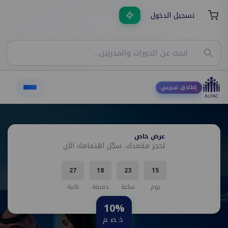
تسجيل الدخول
إطلاق تجريبي
عرض خاص
لحجز مقعدك، سجّل اهتمامك الآن
26
18
23
15
يوم
ساعة
دقيقة
ثانية
10%
خصم