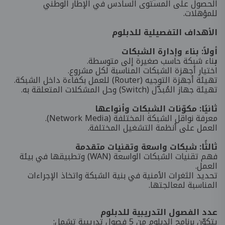
الحصول على المستوى السادس في الإطار الوطني
للمؤهلات.
الأهداف التفصيلية للدبلوم
أولاً: بناء وإدارة الشبكات
ب
ناء شبكة حاسب صغيرة إلى متوسطة.
اختيار أجهزة الشبكات المناسبة لكل مشروع.
تهيئة أجهزة التوجيه (Router) للعمل بكفاءة داخل الشبكة.
تهيئة جهاز المُبدّل (Switch) وحل المشكلات المتعلقة به.
ثانيًا: مكوّنات الشبكات وأنواعها
معرفة نواقل الشبكة المختلفة (Network Media).
العمل على أنظمة التشغيل المختلفة.
ثالثًا: شبكات واسعة وتقنيات متقدمة
فهم تقنيات الشبكات الواسعة (WAN) وتطبيقها في بيئة
العمل.
تحديد الثغرات الأمنية في بنية الشبكة واتخاذ الإجراءات
المناسبة لمعالجتها.
عدد الفصول التدريبية للدبلوم
يتكوّن برنامج الدبلوم من 5 فصول تدريبية تشمل: